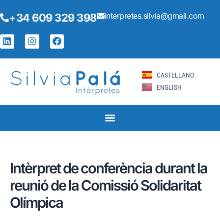
Vés
Navegació
interpretes.silvia@gmail.com
+34 609 329 398
al
d'entrades
contingut
L
I
F
i
n
a
n
s
c
k
t
e
e
a
b
CASTELLANO
d
g
o
ENGLISH
i
r
o
n
a
k
m
Intèrpret de conferència durant la
reunió de la Comissió Solidaritat
Olímpica