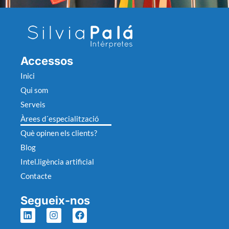
Accessos
Inici
Qui som
Serveis
Àrees d´especialització
Què opinen els clients?
Blog
Intel.ligència artificial
Contacte
Segueix-nos
L
I
F
i
n
a