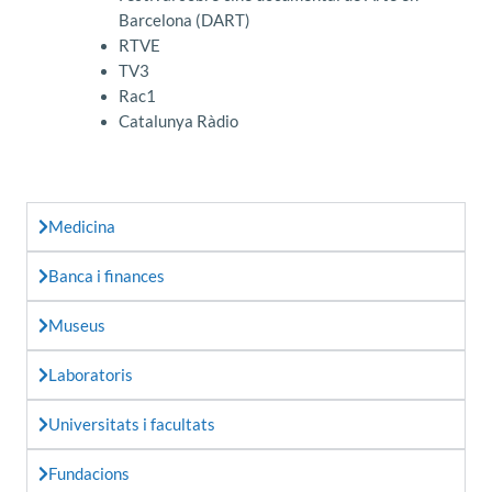
Barcelona (DART)
RTVE
TV3
Rac1
Catalunya Ràdio
Medicina
Banca i finances
Museus
Laboratoris
Universitats i facultats
Fundacions