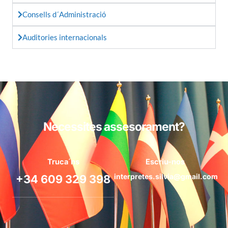
Consells d´Administració
Auditories internacionals
Necessites assesorament?
Truca´ns
Escriu-nos
interpretes.silvia@gmail.com
+34 609 329 398