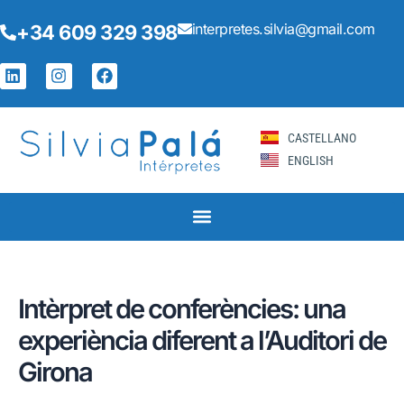
Vés
Navegació
interpretes.silvia@gmail.com
+34 609 329 398
al
d'entrades
contingut
L
I
F
i
n
a
n
s
c
k
t
e
e
a
b
CASTELLANO
d
g
o
ENGLISH
i
r
o
n
a
k
m
Intèrpret de conferències: una
experiència diferent a l’Auditori de
Girona