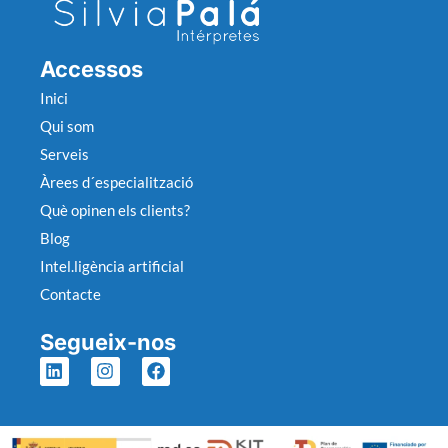
Accessos
Inici
Qui som
Serveis
Àrees d´especialització
Què opinen els clients?
Blog
Intel.ligència artificial
Contacte
Segueix-nos
L
I
F
i
n
a
n
s
c
k
t
e
e
a
b