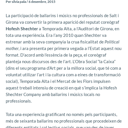
Per
silvia pala
/
6 desembre, 2015
La participació de ballarins i músics no professionals de Salt i
Girona va convertir la primera aparició del reputat coreògraf
Hofesh Shechter
a Temporada Alta, a l’Auditori de Girona, en
tota una experiència. Era l’any 2010 quan Shechter va
estrenar amb la seva companyia la crua fisicalitat de
Political
mother
, i ara presenta per primera vegada a l’Estat aquest nou
format. D’acord amb l’essència de la peça, el coreògraf
planteja nous discursos des de l’art. L’Obra Social “la Caixa”
(dins el seu programa d’Art per a la millora social, que té com a
voluntat utilizar l’art i la cultura com a eines de transformació
social), Temporada Alta i el Mercat de les Flors impulsen
aquest treball intensiu de creació en què s’implica la Hofesh
Shechter Company amb ballarins i músics locals no
professionals.
Tota una experiencia gratificant no només pels participants,
més de seixanta ballarins no professionals que procedeixen de
diferents entitats i col.lectius socials, que van des de joves