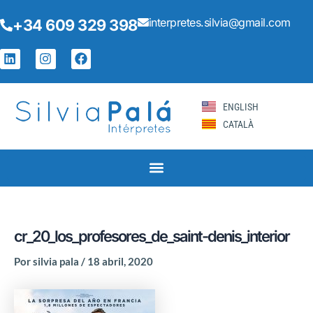
Ir
Navegación
interpretes.silvia@gmail.com
+34 609 329 398
al
de
contenido
entradas
L
I
F
i
n
a
n
s
c
k
t
e
e
a
b
ENGLISH
d
g
o
CATALÀ
i
r
o
n
a
k
m
cr_20_los_profesores_de_saint-denis_interior
Por
silvia pala
/
18 abril, 2020