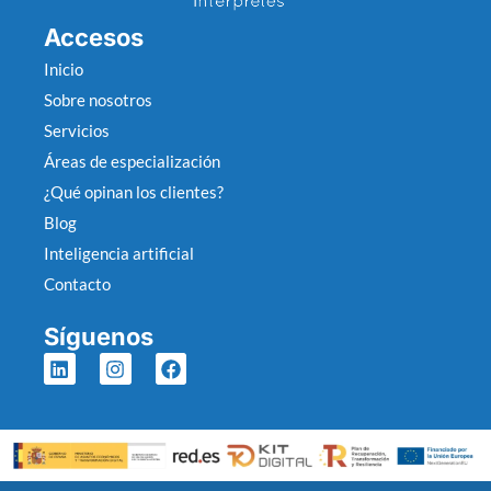
Accesos
Inicio
Sobre nosotros
Servicios
Áreas de especialización
¿Qué opinan los clientes?
Blog
Inteligencia artificial
Contacto
Síguenos
L
I
F
i
n
a
n
s
c
k
t
e
e
a
b
d
g
o
i
r
o