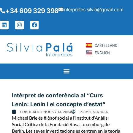
Vés
interpretes.silvia@gmail.com
+34 609 329 398
al
contingut
L
I
F
i
n
a
n
s
c
k
t
e
e
a
b
CASTELLANO
d
g
o
ENGLISH
i
r
o
n
a
k
m
Page
Page
Page
Page
Page
Intèrpret de conferència al “Curs
Lenin: Lenin i el concepte d’estat”
PUBLICADO EN:
JUNY 14, 2024
POR:
SILVIA PALA
Michael Brie és filòsof social a l’Institut d’Anàlisi
Social Crítica de la Fundació Rosa Luxemburg de
Berlín. Les seves investigacions es centren en la teoria