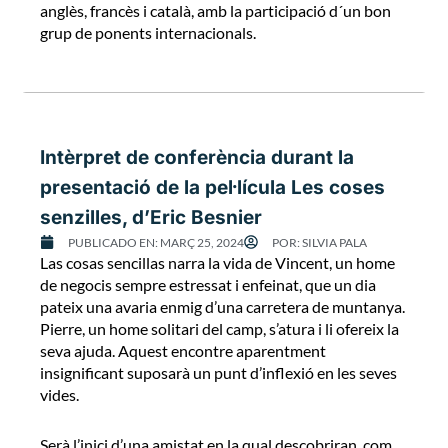
anglès, francès i català, amb la participació d´un bon
grup de ponents internacionals.
Intèrpret de conferència durant la
presentació de la pel·lícula Les coses
senzilles, d’Eric Besnier
PUBLICADO EN:
MARÇ 25, 2024
POR:
SILVIA PALA
Las cosas sencillas narra la vida de Vincent, un home
de negocis sempre estressat i enfeinat, que un dia
pateix una avaria enmig d’una carretera de muntanya.
Pierre, un home solitari del camp, s’atura i li ofereix la
seva ajuda. Aquest encontre aparentment
insignificant suposarà un punt d’inflexió en les seves
vides.
Serà l’inici d’una amistat en la qual descobriran, com