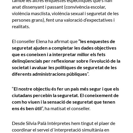
també les altres enquestes específiques que s’han
anat dissenyant i passant (convivència escolar,
violència masclista, violència sexual i seguretat de les
persones grans), fent una valoració d’expectatives i
realitats.
El conseller Elena ha afirmat que
“les enquestes de
seguretat ajuden a completar les dades objectives
que es coneixen i a interpretar millor els fets
delinqüencials per reflexionar sobre l’evolució de la
societat i avaluar les polítiques de seguretat de les
diferents administracions públiques
”.
“
El nostre objectiu és fer un país més segur i que els
ciutadans percebin la seguretat. El coneixement de
com ho viuen i la sensació de seguretat que tenen
ens és ben útil
”, ha matisat el conseller.
Desde Silvia Palà Intérpretes hem tingut el plaer de
coordinar el servei d´interpretació simultània en