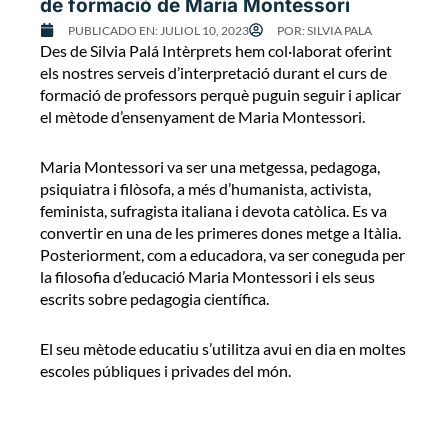
de formació de Maria Montessori
PUBLICADO EN:
JULIOL 10, 2023
POR:
SILVIA PALA
Des de Silvia Palá Intèrprets hem col·laborat oferint
els nostres serveis d’interpretació durant el curs de
formació de professors perquè puguin seguir i aplicar
el mètode d’ensenyament de Maria Montessori.
Maria Montessori va ser una metgessa, pedagoga,
psiquiatra i filòsofa, a més d’humanista, activista,
feminista, sufragista italiana i devota catòlica. Es va
convertir en una de les primeres dones metge a Itàlia.
Posteriorment, com a educadora, va ser coneguda per
la filosofia d’educació Maria Montessori i els seus
escrits sobre pedagogia científica.
El seu mètode educatiu s’utilitza avui en dia en moltes
escoles públiques i privades del món.