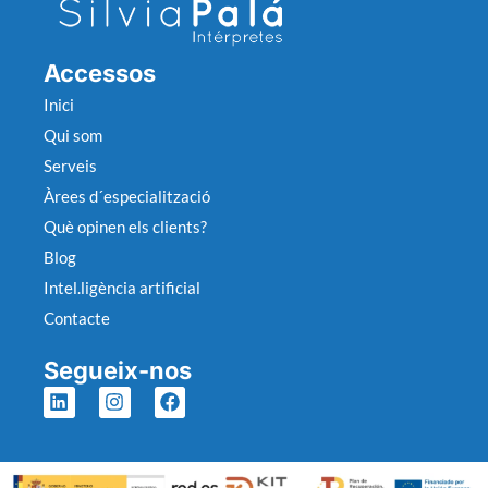
Accessos
Inici
Qui som
Serveis
Àrees d´especialització
Què opinen els clients?
Blog
Intel.ligència artificial
Contacte
Segueix-nos
L
I
F
i
n
a
n
s
c
k
t
e
e
a
b