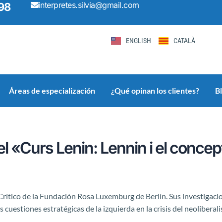
interpretes.silvia@gmail.com
98
ENGLISH
CATALÀ
Áreas de especialización
¿Qué opinan los clientes?
B
el «Curs Lenin: Lennin i el concep
l Crítico de la Fundación Rosa Luxemburg de Berlín. Sus investigacion
cuestiones estratégicas de la izquierda en la crisis del neoliberal