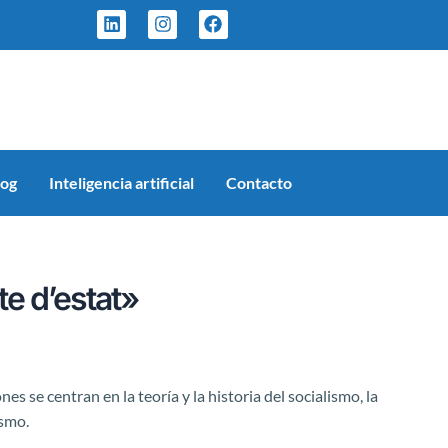
L
I
F
i
n
a
n
s
c
k
t
e
e
a
b
d
g
o
i
r
o
n
a
k
m
log
Inteligencia artificial
Contacto
te d’estat»
es se centran en la teoría y la historia del socialismo, la
ismo.