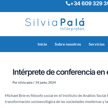
+34 609 329 3
Ir
Navegación
al
de
contenido
entradas
Inicio
Sobre nosotros
Servicios
Intérprete de conferencia en 
Por
silvia pala
/
14 junio, 2024
Michael Brie es filósofo social en el Instituto de Análisis Socia
transformación socioecológica de las sociedades modernas y las 