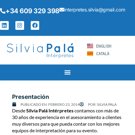
Ir
interpretes.silvia@gmail.com
+34 609 329 398
al
contenido
L
I
F
i
n
a
n
s
c
k
t
e
e
a
b
ENGLISH
d
g
o
CATALÀ
i
r
o
n
a
k
m
Page
Page
Page
Page
Page
Presentación
PUBLICADO EN:
FEBRERO 23, 2014
POR:
SILVIA PALA
Desde
Silvia Palá Intérpretes
contamos con más de
30 años de experiencia en el asesoramiento a clientes
muy diversos para que pueda contar con los mejores
equipos de interpretación para su evento.