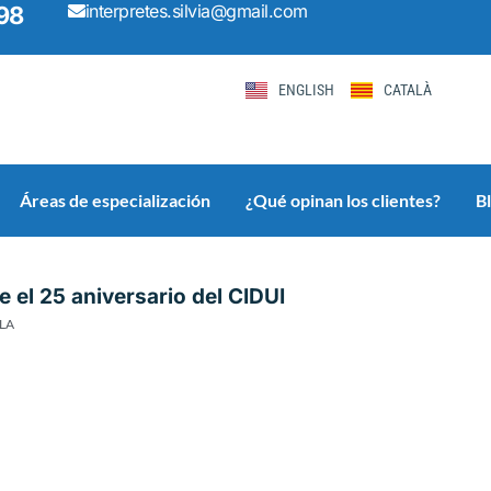
interpretes.silvia@gmail.com
98
ENGLISH
CATALÀ
Áreas de especialización
¿Qué opinan los clientes?
B
Page
Page
Page
Page
Page
 el 25 aniversario del CIDUI
ALA