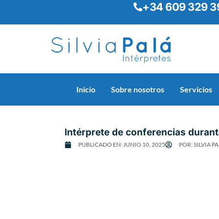
+34 609 329 3
Ir
al
contenido
Inicio
Sobre nosotros
Servicios
Intérprete de conferencias durante
PUBLICADO EN:
JUNIO 10, 2025
POR:
SILVIA P