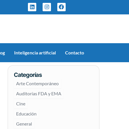
L
I
F
i
n
a
n
s
c
k
t
e
e
a
b
d
g
o
i
r
o
n
a
k
m
log
Inteligencia artificial
Contacto
Categorías
Arte Contemporáneo
Auditorías FDA y EMA
Cine
Educación
General