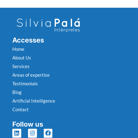
Accesses
Home
About Us
Services
Areas of expertise
Testimonials
Blog
Artificial Intelligence
Contact
Follow us
L
I
F
i
n
a