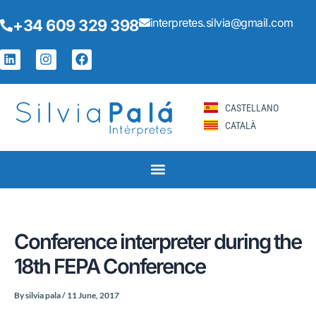
Skip
Post
interpretes.silvia@gmail.com
+34 609 329 398
to
navigation
content
L
I
F
i
n
a
n
s
c
k
t
e
e
a
b
CASTELLANO
d
g
o
CATALÀ
i
r
o
n
a
k
m
Conference interpreter during the
18th FEPA Conference
By
silvia pala
/
11 June, 2017